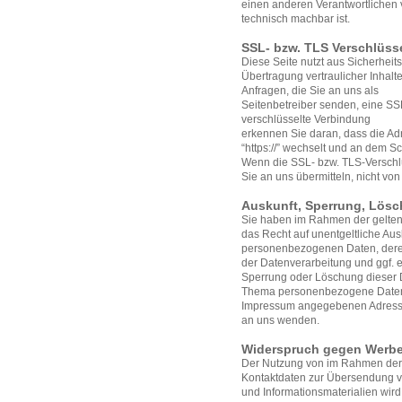
einen anderen Verantwortlichen v
technisch machbar ist.
SSL- bzw. TLS Verschlüss
Diese Seite nutzt aus Sicherhei
Übertragung vertraulicher Inhalt
Anfragen, die Sie an uns als
Seitenbetreiber senden, eine SS
verschlüsselte Verbindung
erkennen Sie daran, dass die Adr
“https://” wechselt und an dem S
Wenn die SSL- bzw. TLS-Verschlüs
Sie an uns übermitteln, nicht vo
Auskunft, Sperrung, Lös
Sie haben im Rahmen der gelten
das Recht auf unentgeltliche Aus
personenbezogenen Daten, dere
der Datenverarbeitung und ggf. e
Sperrung oder Löschung dieser 
Thema personenbezogene Daten k
Impressum angegebenen Adres
an uns wenden.
Widerspruch gegen Werbe
Der Nutzung von im Rahmen der I
Kontaktdaten zur Übersendung v
und Informationsmaterialien wird