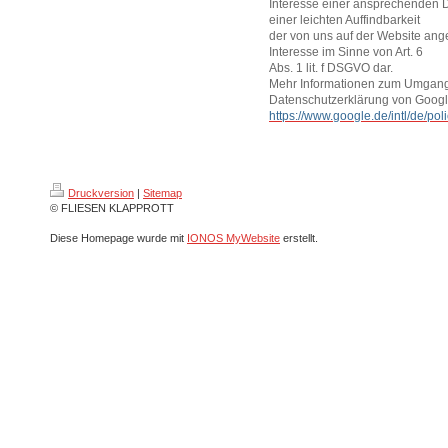
Interesse einer ansprechenden 
einer leichten Auffindbarkeit
der von uns auf der Website ange
Interesse im Sinne von Art. 6
Abs. 1 lit. f DSGVO dar.
Mehr Informationen zum Umgang m
Datenschutzerklärung von Googl
https://www.google.de/intl/de/poli
Druckversion
|
Sitemap
© FLIESEN KLAPPROTT
Diese Homepage wurde mit
IONOS MyWebsite
erstellt.