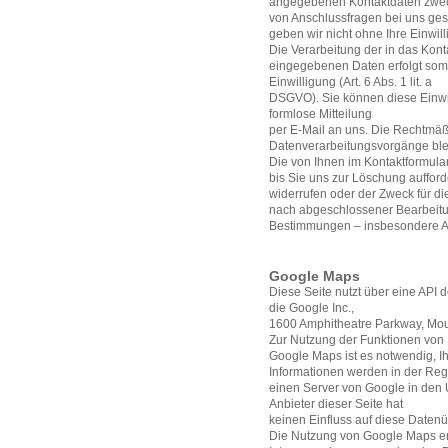
angegebenen Kontaktdaten zweck
von Anschlussfragen bei uns ges
geben wir nicht ohne Ihre Einwill
Die Verarbeitung der in das Kont
eingegebenen Daten erfolgt somi
Einwilligung (Art. 6 Abs. 1 lit. a
DSGVO). Sie können diese Einwill
formlose Mitteilung
per E-Mail an uns. Die Rechtmäßi
Datenverarbeitungsvorgänge blei
Die von Ihnen im Kontaktformula
bis Sie uns zur Löschung aufford
widerrufen oder der Zweck für die
nach abgeschlossener Bearbeitun
Bestimmungen – insbesondere Au
Google Maps
Diese Seite nutzt über eine API 
die Google Inc.,
1600 Amphitheatre Parkway, Mou
Zur Nutzung der Funktionen von
Google Maps ist es notwendig, Ih
Informationen werden in der Reg
einen Server von Google in den 
Anbieter dieser Seite hat
keinen Einfluss auf diese Daten
Die Nutzung von Google Maps er