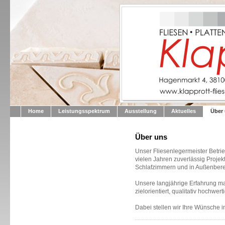
Home
Leistungsspektrum
Ausstellung
Aktuelles
Über
Über uns
Unser Fliesenlegermeister Betr
vielen Jahren zuverlässig Proje
Schlafzimmern und in Außenber
Unsere langjährige Erfahrung mac
zielorientiert, qualitativ hochwer
Dabei stellen wir Ihre Wünsche i